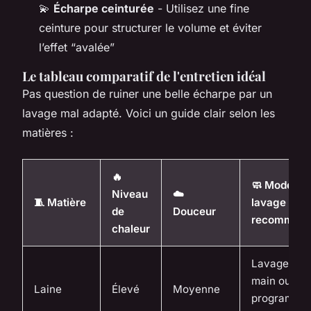
💫
Écharpe ceinturée
- Utilisez une fine
ceinture pour structurer le volume et éviter
l’effet “avalée”
Le tableau comparatif de l'entretien idéal
Pas question de ruiner une belle écharpe par un
lavage mal adapté. Voici un guide clair selon les
matières :
🔥
🧼 Mode de
Niveau
☁️
🧵 Matière
lavage
de
Douceur
recomman
chaleur
Lavage à la
main ou
Laine
Élevé
Moyenne
programme