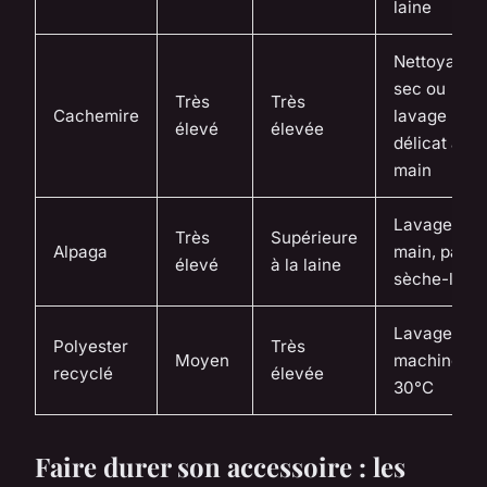
laine
Nettoyage 
sec ou
Très
Très
Cachemire
lavage
élevé
élevée
délicat à la
main
Lavage à la
Très
Supérieure
Alpaga
main, pas d
élevé
à la laine
sèche-linge
Lavage en
Polyester
Très
Moyen
machine à
recyclé
élevée
30°C
Faire durer son accessoire : les